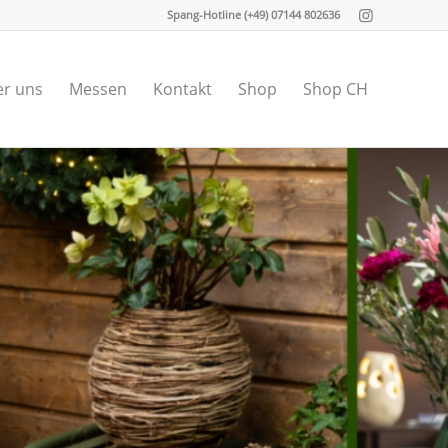
Spang-Hotline (+49) 07144 802636
r uns
Messen
Kontakt
Shop
Shop CH